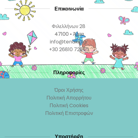
Επικοινωνία
Φιλελλήνων 28
47100 • Άρτα
info@tenakia.gr
+30 26810 72855
Πληροφορίες
Όροι Χρήσης
Πολιτική Απορρήτου
Πολιτική Cookies
Πολιτική Επιστροφών
Υποστήριξη