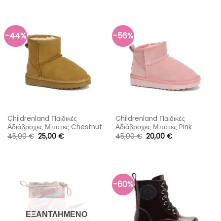
was:
τιμή
was:
τιμή
45,00 €.
είναι:
40,00 €.
είναι:
22,00 €.
25,00 €.
-44%
-56%
Childrenland Παιδικές
Childrenland Παιδικές
Αδιάβροχες Μπότες Chestnut
Αδιάβροχες Μπότες Pink
Original
Η
Original
Η
45,00
€
25,00
€
45,00
€
20,00
€
price
τρέχουσα
price
τρέχουσα
was:
τιμή
was:
τιμή
45,00 €.
είναι:
45,00 €.
είναι:
25,00 €.
20,00 €.
-60%
ΕΞΑΝΤΛΗΜΈΝΟ