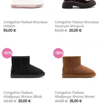
Conguitos Παιδικά Μποτάκια
Conguitos Παιδικά Μποτάκια
Unicorn
Λουστρίνι Μπορντό
Original
Η
50,00
€
50,00
€
20,00
€
price
τρέχουσα
was:
τιμή
50,00 €.
είναι:
20,00 €.
-50%
-38%
Conguitos Παιδικές
Conguitos Παιδικές
Αδιάβροχες Μπότες Black
Αδιάβροχες Μπότες Brown
Original
Η
Original
Η
40,00
€
20,00
€
40,00
€
25,00
€
price
τρέχουσα
price
τρέχουσα