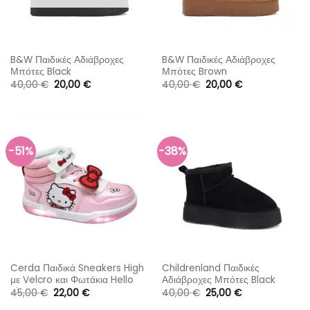
B&W Παιδικές Αδιάβροχες
B&W Παιδικές Αδιάβροχες
Μπότες Black
Μπότες Brown
Original
Η
Original
Η
40,00
€
20,00
€
40,00
€
20,00
€
price
τρέχουσα
price
τρέχουσα
was:
τιμή
was:
τιμή
40,00 €.
είναι:
40,00 €.
είναι:
20,00 €.
20,00 €.
-51%
-38%
Cerda Παιδικά Sneakers High
Childrenland Παιδικές
με Velcro και Φωτάκια Hello
Αδιάβροχες Μπότες Black
Kitty
Original
Η
Original
Η
45,00
€
22,00
€
40,00
€
25,00
€
price
τρέχουσα
price
τρέχουσα