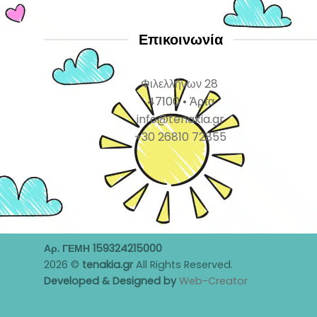
Επικοινωνία
Φιλελλήνων 28
47100 • Άρτα
info@tenakia.gr
+30 26810 72855
Αρ. ΓΕΜΗ 159324215000
2026 ©
tenakia.gr
All Rights Reserved.
Developed & Designed by
Web-Creator