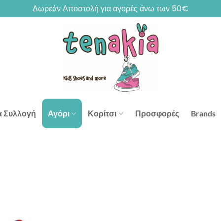
Δωρεάν Αποστολή για αγορές άνω των 50€
α Συλλογή
Αγόρι
Κορίτσι
Προσφορές
Brands