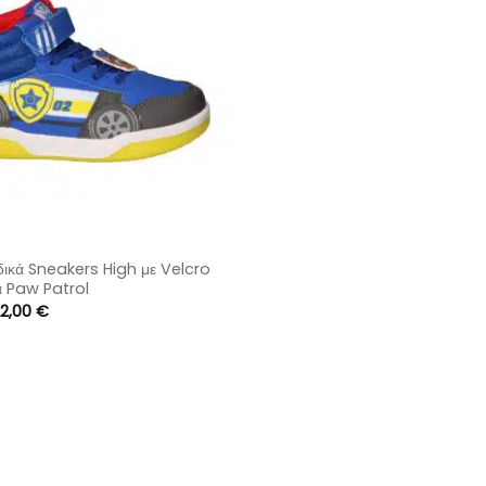
ικά Sneakers High με Velcro
α Paw Patrol
riginal
Η
2,00
€
rice
τρέχουσα
as:
τιμή
5,00 €.
είναι:
22,00 €.