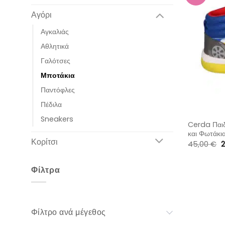
Αγόρι
Αγκαλιάς
Αθλητικά
Γαλότσες
Μποτάκια
Παντόφλες
Πέδιλα
Sneakers
Cerda Παιδ
και Φωτάκι
Κορίτσι
O
45,00
€
2
p
w
4
Φίλτρα
Φίλτρο ανά μέγεθος