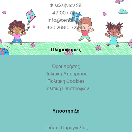
Φιλελλήνων 28
47100 • Άρτα
info@tenakia.gr
+30 26810 72855
Πληροφορίες
Όροι Χρήσης
Πολιτική Απορρήτου
Πολιτική Cookies
Πολιτική Επιστροφών
Υποστήριξη
Τρόποι Παραγγελίας