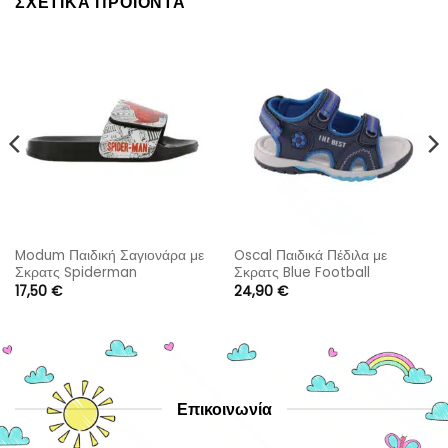
ΣΧΕΤΙΚΆ ΠΡΟΪΌΝΤΑ
Modum Παιδική Σαγιονάρα με
Oscal Παιδικά Πέδιλα με
Σκρατς Spiderman
Σκρατς Blue Football
17,50
€
24,90
€
Επικοινωνία