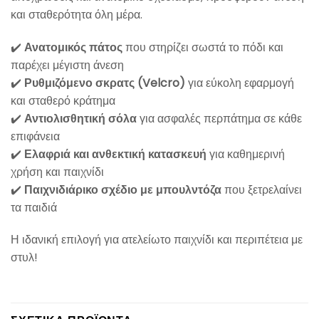
και σταθερότητα όλη μέρα.
✔️
Ανατομικός πάτος
που στηρίζει σωστά το πόδι και
παρέχει μέγιστη άνεση
✔️
Ρυθμιζόμενο σκρατς (Velcro)
για εύκολη εφαρμογή
και σταθερό κράτημα
✔️
Αντιολισθητική σόλα
για ασφαλές περπάτημα σε κάθε
επιφάνεια
✔️
Ελαφριά και ανθεκτική κατασκευή
για καθημερινή
χρήση και παιχνίδι
✔️
Παιχνιδιάρικο σχέδιο με μπουλντόζα
που ξετρελαίνει
τα παιδιά
Η ιδανική επιλογή για ατελείωτο παιχνίδι και περιπέτεια με
στυλ!