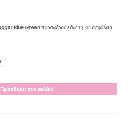
Jogger Blue Green
προσφέρουν άνεση και ασφάλεια
26
α Blue Green ποσότητα
Προσθήκη στο καλάθι