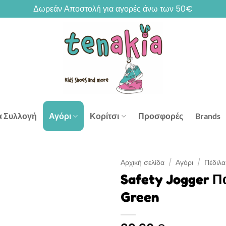
Δωρεάν Αποστολή για αγορές άνω των 50€
α Συλλογή
Αγόρι
Κορίτσι
Προσφορές
Brands
Αρχική σελίδα
/
Αγόρι
/
Πέδιλα
Safety Jogger Π
Green