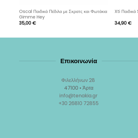
Oscal Παιδικά Πέδιλα με Σκρατς και Φωτάκια
Xti Παιδικά
Gimme Hey
35,00
€
34,90
€
Επικοινωνία
Φιλελλήνων 28
47100 • Άρτα
info@tenakia.gr
+30 26810 72855