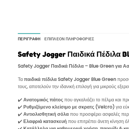
ΠΕΡΙΓΡΑΦΉ
ΕΠΙΠΛΈΟΝ ΠΛΗΡΟΦΟΡΊΕΣ
Safety Jogger Παιδικά Πέδιλα B
Safety Jogger Παιδικά Πέδιλα – Blue Green για Α
Τα
παιδικά πέδιλα Safety Jogger Blue Green
προσφ
τους, αποτελούν την ιδανική επιλογή για μικρούς εξερε
✔️
Ανατομικός πάτος
που αγκαλιάζει το πέλμα και π
✔️
Ρυθμιζόμενο κλείσιμο με σκρατς (Velcro)
για εύ
✔️
Αντιολισθητική σόλα
που προσφέρει ασφαλές περπ
✔️
Ελαφριά κατασκευή
που επιτρέπει άνετη κίνηση ό
✔️
Κατάλληλα για καθημερινή χρήση, παιχνίδι & κα