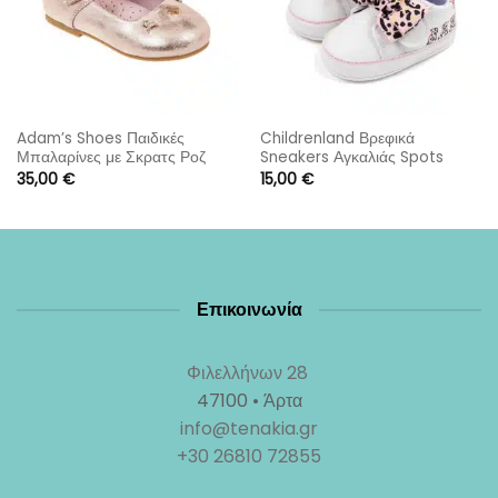
Adam’s Shoes Παιδικές
Childrenland Βρεφικά
Μπαλαρίνες με Σκρατς Ροζ
Sneakers Αγκαλιάς Spots
Χρυσό
35,00
€
15,00
€
Επικοινωνία
Φιλελλήνων 28
47100 • Άρτα
info@tenakia.gr
+30 26810 72855