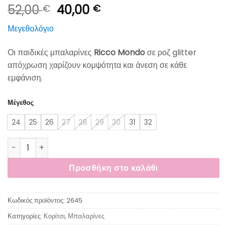
Original
Η
52,00
40,00
€
€
price
τρέχουσα
Μεγεθολόγιο
was:
τιμή
52,00 €.
είναι:
Οι παιδικές μπαλαρίνες
Ricco Mondo
σε ροζ glitter
40,00 €.
απόχρωση χαρίζουν κομψότητα και άνεση σε κάθε
εμφάνιση.
Μέγεθος
24
25
26
27
28
29
30
31
32
Ricco Mondo Παιδικές Μπαλαρίνες με Velcro Ροζ Glitter ποσό
Προσθήκη στο καλάθι
Κωδικός προϊόντος:
2645
Κατηγορίες:
Κορίτσι
,
Μπαλαρίνες