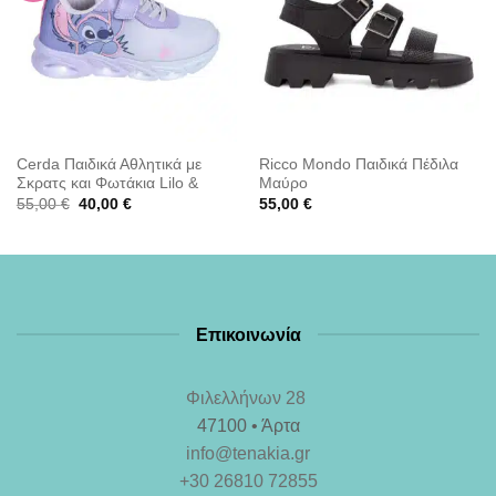
Cerda Παιδικά Αθλητικά με
Ricco Mondo Παιδικά Πέδιλα
Σκρατς και Φωτάκια Lilo &
Μαύρο
Stitch
Original
Η
55,00
€
40,00
€
55,00
€
price
τρέχουσα
was:
τιμή
55,00 €.
είναι:
40,00 €.
Επικοινωνία
Φιλελλήνων 28
47100 • Άρτα
info@tenakia.gr
+30 26810 72855