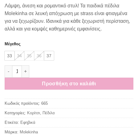
Λάμψη, άνεση και ρομαντικό στυλ! Τα παιδικά πέδιλα
Molekinha σε λευκή απόχρωση με strass είναι φτιαγμένα
για να ξεχωρίζουν. Ιδανικά για κάθε ξεχωριστή περίσταση,
αλλά και για κομψές καθημερινές εμφανίσεις.
Μέγεθος
33
34
35
36
37
Molekinha Παιδικά Πέδιλα με Σκρατς Λευκό Strass ποσότητα
Προσθήκη στο καλάθι
Κωδικός προϊόντος:
665
Κατηγορίες:
Κορίτσι
,
Πέδιλα
Ετικέτα:
Εφηβικά
Μάρκα:
Molekinha