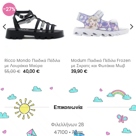
-27%
Ricco Mondo Παιδικά Πέδιλα
Modum Παιδικά Πέδιλα Frozen
με Λουράκια Μαύρα
με Σκρατς και Φωτάκια Μωβ
Original
Η
55,00
€
40,00
€
39,90
€
price
τρέχουσα
was:
τιμή
55,00 €.
είναι:
40,00 €.
Επικοινωνία
Φιλελλήνων 28
47100 • Άρτα