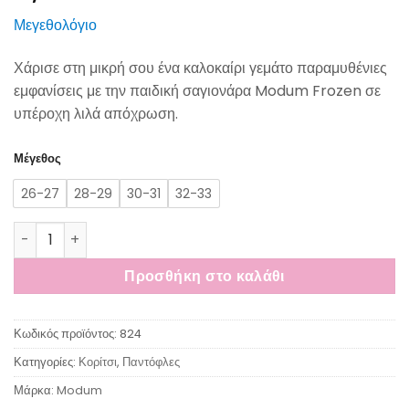
Μεγεθολόγιο
Χάρισε στη μικρή σου ένα καλοκαίρι γεμάτο παραμυθένιες
εμφανίσεις με την παιδική σαγιονάρα Modum Frozen σε
υπέροχη λιλά απόχρωση.
Μέγεθος
26-27
28-29
30-31
32-33
Modum Παιδική Σαγιονάρα Frozen Λιλά ποσότητα
Προσθήκη στο καλάθι
Κωδικός προϊόντος:
824
Κατηγορίες:
Κορίτσι
,
Παντόφλες
Μάρκα:
Modum