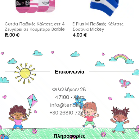
Cerda Παιδικές Κάλτσες σετ 4
E Plus M Παιδικές Κάλτσες
Ζευγάρια σε Κουμπαρά Barbie
Σοσόνια Mickey
15,00
€
4,00
€
Επικοινωνία
Φιλελλήνων 28
47100 • Άρτα
info@tenakia.gr
+30 26810 72855
Πληροφορίες