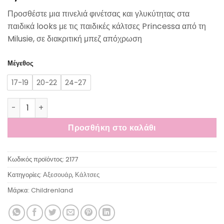
Προσθέστε μια πινελιά φινέτσας και γλυκύτητας στα
παιδικά looks με τις παιδικές κάλτσες Princessa από τη
Milusie, σε διακριτική μπεζ απόχρωση
Μέγεθος
17-19
20-22
24-27
Milusie Princessa Παιδικές Κάλτσες Μπεζ ποσότητα
Προσθήκη στο καλάθι
Κωδικός προϊόντος:
2177
Κατηγορίες:
Αξεσουάρ
,
Κάλτσες
Μάρκα:
Childrenland