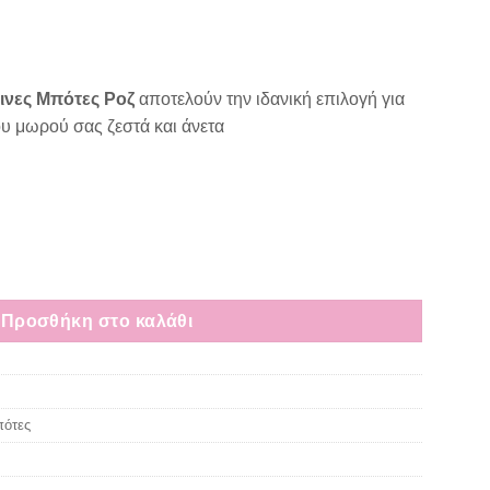
έχουσα
μή
ναι:
ινες Μπότες Ροζ
αποτελούν την ιδανική επιλογή για
,00 €.
ου μωρού σας ζεστά και άνετα
 Μπότες Ροζ ποσότητα
Προσθήκη στο καλάθι
πότες