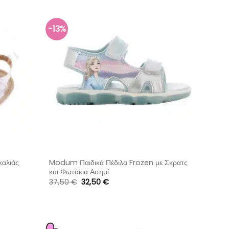
-13%
καλιάς
Modum Παιδικά Πέδιλα Frozen με Σκρατς
και Φωτάκια Ασημί
Original
Η
37,50
€
32,50
€
price
τρέχουσα
was:
τιμή
37,50 €.
είναι:
32,50 €.