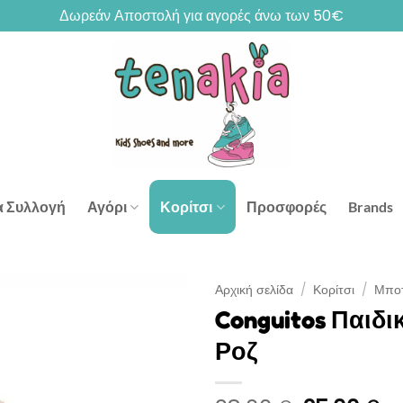
Δωρεάν Αποστολή για αγορές άνω των 50€
α Συλλογή
Αγόρι
Κορίτσι
Προσφορές
Brands
Αρχική σελίδα
/
Κορίτσι
/
Μποτ
Conguitos Παιδι
Ροζ