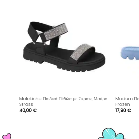
se με
Molekinha Παιδικά Πέδιλα με Σκρατς Μαύρο
Modum Παιδ
Strass
Frozen
40,00
€
17,90
€