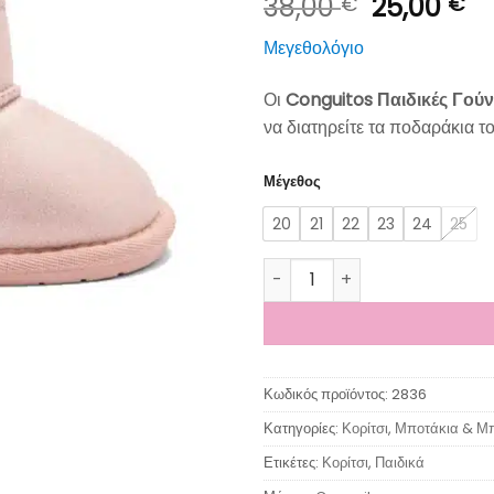
Original
Η
38,00
25,00
€
€
price
τρ
Μεγεθολόγιο
was:
τι
38,00 €.
εί
Οι
Conguitos Παιδικές Γούν
25
να διατηρείτε τα ποδαράκια τ
Μέγεθος
20
21
22
23
24
25
Conguitos Παιδικές Γούνινες
Κωδικός προϊόντος:
2836
Κατηγορίες:
Κορίτσι
,
Μποτάκια & Μ
Ετικέτες:
Κορίτσι
,
Παιδικά