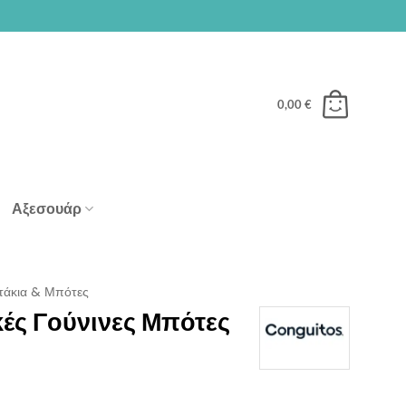
0,00
€
Αξεσουάρ
άκια & Μπότες
κές Γούνινες Μπότες