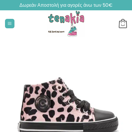
Δωρεάν Αποστολή για αγορές άνω των 50€
Μετάβαση
στο
περιεχόμενο