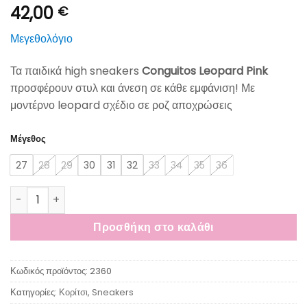
42,00
€
Μεγεθολόγιο
Τα παιδικά high sneakers
Conguitos Leopard Pink
προσφέρουν στυλ και άνεση σε κάθε εμφάνιση! Με
μοντέρνο leopard σχέδιο σε ροζ αποχρώσεις
Μέγεθος
27
28
29
30
31
32
33
34
35
36
Conguitos Παιδικά High Sneakers Leopard Pink ποσότητα
Προσθήκη στο καλάθι
Κωδικός προϊόντος:
2360
Κατηγορίες:
Κορίτσι
,
Sneakers