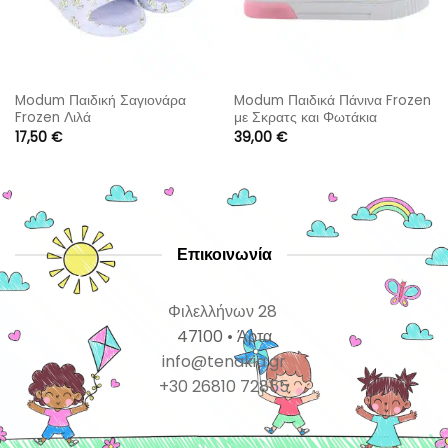
Modum Παιδική Σαγιονάρα
Modum Παιδικά Πάνινα Frozen
Frozen Λιλά
με Σκρατς και Φωτάκια
Τιρκουάζ
17,50
€
39,00
€
Επικοινωνία
Φιλελλήνων 28
47100 • Άρτα
info@tenakia.gr
+30 26810 72855