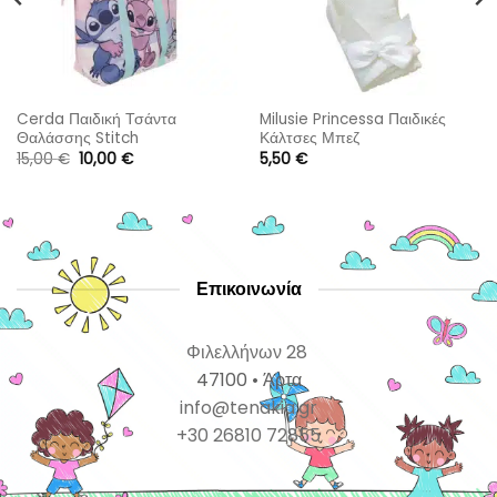
Cerda Παιδική Τσάντα
Milusie Princessa Παιδικές
Θαλάσσης Stitch
Κάλτσες Μπεζ
Original
Η
15,00
€
10,00
€
5,50
€
price
τρέχουσα
was:
τιμή
15,00 €.
είναι:
10,00 €.
Επικοινωνία
Φιλελλήνων 28
47100 • Άρτα
info@tenakia.gr
+30 26810 72855