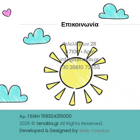
Επικοινωνία
Φιλελλήνων 28
47100 • Άρτα
info@tenakia.gr
+30 26810 72855
Αρ. ΓΕΜΗ 159324215000
2026 ©
tenakia.gr
All Rights Reserved.
Developed & Designed by
Web-Creator