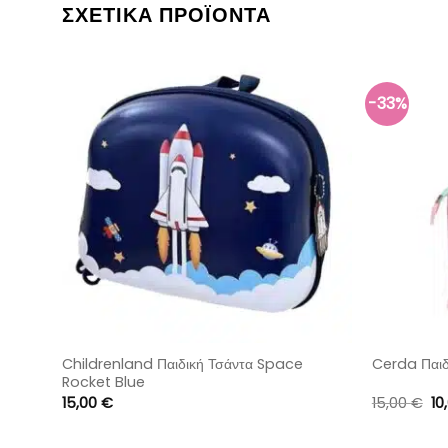
ΣΧΕΤΙΚΆ ΠΡΟΪΌΝΤΑ
-33%
Childrenland Παιδική Τσάντα Space
Cerda Παιδ
Rocket Blue
Or
15,00
€
15,00
€
10
pr
wa
15