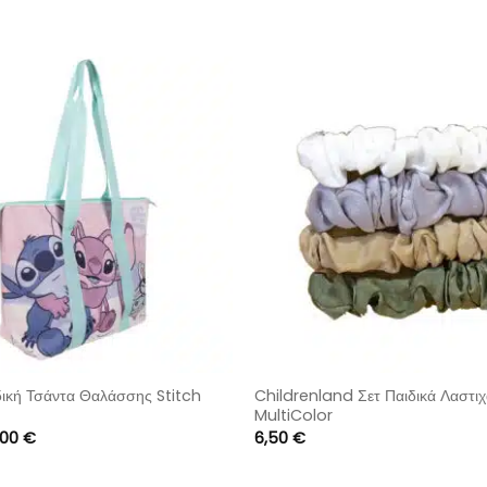
ική Τσάντα Θαλάσσης Stitch
Childrenland Σετ Παιδικά Λαστιχ
MultiColor
iginal
Η
,00
€
6,50
€
ice
τρέχουσα
s:
τιμή
,00 €.
είναι: