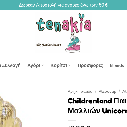
Δωρεάν Αποστολή για αγορές άνω των 50€
α Συλλογή
Αγόρι
Κορίτσι
Προσφορές
Brands
Αρχική σελίδα
/
Αξεσουάρ
/
Αξ
Childrenland Πα
Μαλλιών Unicorn