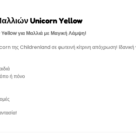
Μαλλιών Unicorn Yellow
 Yellow για Μαλλιά με Μαγική Λάμψη!
nicorn της Childrenland σε φωτεινή κίτρινη απόχρωση! Ιδανική
αιδιά
κόπο ή πόνο
ρομές
αντασία!