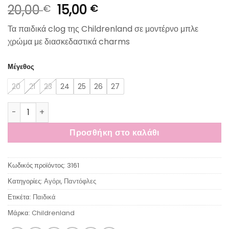
Original
Η
20,00
15,00
€
€
price
τρέχουσα
Τα παιδικά clog της Childrenland σε μοντέρνο μπλε
was:
τιμή
χρώμα με διασκεδαστικά charms
20,00 €.
είναι:
15,00 €.
Μέγεθος
20
21
23
24
25
26
27
Childrenland Παιδικά Παντοφλάκια με Velcro Cosmic ποσότη
Προσθήκη στο καλάθι
Κωδικός προϊόντος:
3161
Κατηγορίες:
Αγόρι
,
Παντόφλες
Ετικέτα:
Παιδικά
Μάρκα:
Childrenland