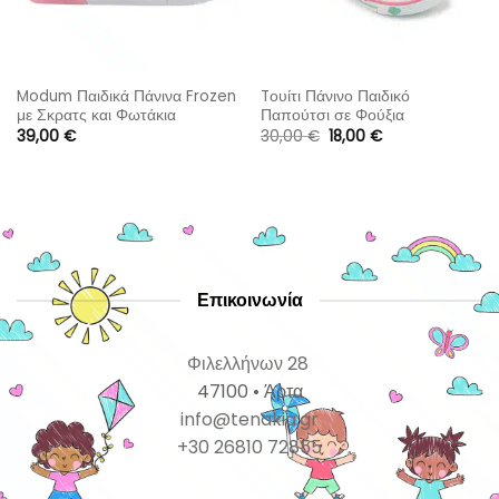
Modum Παιδικά Πάνινα Frozen
Tουίτι Πάνινο Παιδικό
με Σκρατς και Φωτάκια
Παπούτσι σε Φούξια
Τιρκουάζ
Original
Η
39,00
€
30,00
€
18,00
€
price
τρέχουσα
was:
τιμή
30,00 €.
είναι:
18,00 €.
Επικοινωνία
Φιλελλήνων 28
47100 • Άρτα
info@tenakia.gr
+30 26810 72855