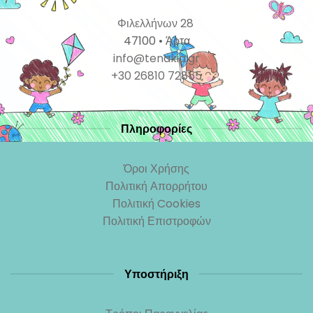
Φιλελλήνων 28
47100 • Άρτα
info@tenakia.gr
+30 26810 72855
Πληροφορίες
Όροι Χρήσης
Πολιτική Απορρήτου
Πολιτική Cookies
Πολιτική Επιστροφών
Υποστήριξη