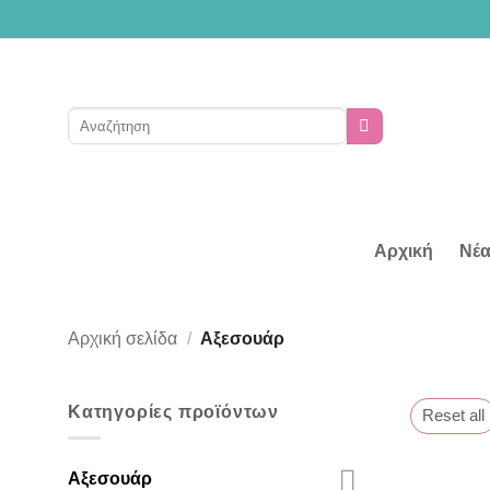
Μετάβαση
στο
περιεχόμενο
Αναζήτηση
για:
Αρχική
Νέα
Αρχική σελίδα
/
Αξεσουάρ
Κατηγορίες προϊόντων
Reset all
Αξεσουάρ