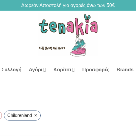
Δωρεάν Αποστολή για αγορές άνω των 50€
 Συλλογή
Αγόρι
Κορίτσι
Προσφορές
Brands
×
Childrenland